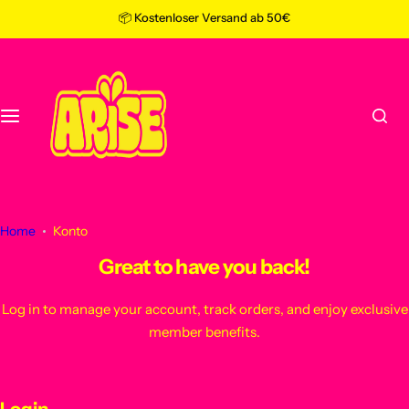
Z
📦 Kostenloser Versand ab 50€
ÜBER ARISE
u
m
PRODUKT-VORTEILE
I
n
h
UNSERE STORY
a
l
t
s
Home
Konto
p
r
Great to have you back!
i
n
Log in to manage your account, track orders, and enjoy exclusive
g
member benefits.
e
n